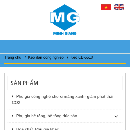
/
/
Trang chủ
Keo dán công nghiệp
Keo CB-5510
SẢN PHẨM
Phụ gia công nghệ cho xi măng xanh- giảm phát thải
CO2
Phụ gia bê tông, bê tông đúc sẵn
Hoá chất, Phụ gia khác