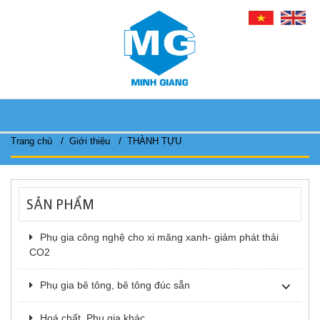
/
/
Trang chủ
Giới thiệu
THÀNH TỰU
SẢN PHẨM
Phụ gia công nghệ cho xi măng xanh- giảm phát thải
CO2
Phụ gia bê tông, bê tông đúc sẵn
Hoá chất, Phụ gia khác