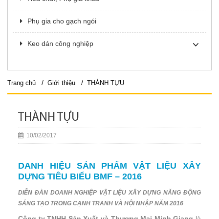
Phụ gia cho gạch ngói
Keo dán công nghiệp
/
/
Trang chủ
Giới thiệu
THÀNH TỰU
THÀNH TỰU
10/02/2017
DANH HIỆU SẢN PHẨM VẬT LIỆU XÂY
DỰNG TIÊU BIỂU BMF – 2016
DIỄN ĐÀN DOANH NGHIỆP VẬT LIỆU XÂY DỰNG NĂNG ĐỘNG
SÁNG TẠO TRONG CẠNH TRANH VÀ HỘI NHẬP NĂM 2016
Công ty TNHH Sản Xuất và Thương Mại Minh Giang
là